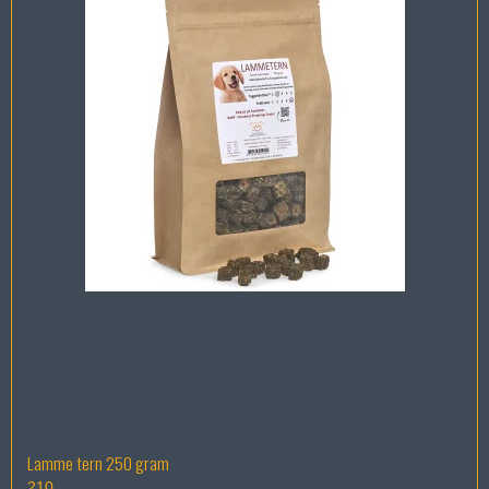
Lamme tern 250 gram
210