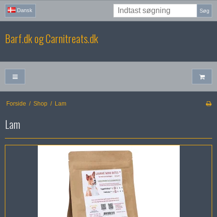
Dansk
Søg
Barf.dk og Carnitreats.dk
Forside
/
Shop
/
Lam
Lam