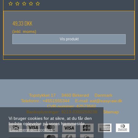
49,33 DKK
(inkl. moms)
Vis produkt
Topstykket 17
3460 Birkerød
Danmark
Telefonnr.
:
+4551555344
E-mail
:
eat@easyraw.dk
CVR-nummer
:
42573582
Bankoplysninger
:
9213-0360258238
Sitemap
Vi bruger cookies for at sikre, at du får den
bedste oplevelse på vores hjemmeside.
Læs mere om cookies