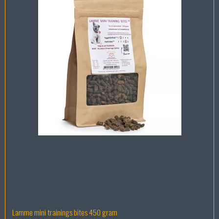
Lamme mini trainings bites 450 gram