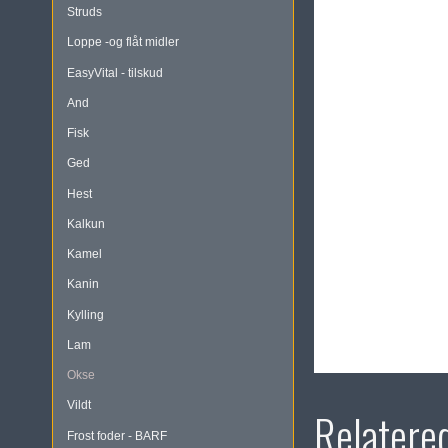
Struds
Loppe -og flåt midler
EasyVital - tilskud
And
Fisk
Ged
Hest
Kalkun
Kamel
Kanin
Kylling
Lam
Okse
Vildt
Relatere
Frost foder - BARF