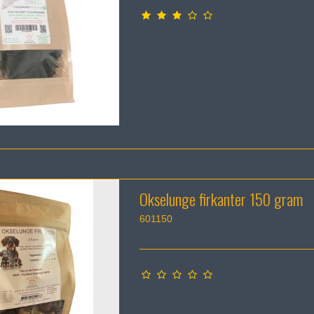
Okselunge firkanter 150 gram
601150