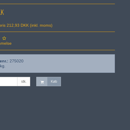
KK
spris 212,93 DKK
(inkl. moms)
mmelse
enr.:
275020
kg.
stk.
Køb