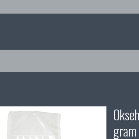
Okseh
gram