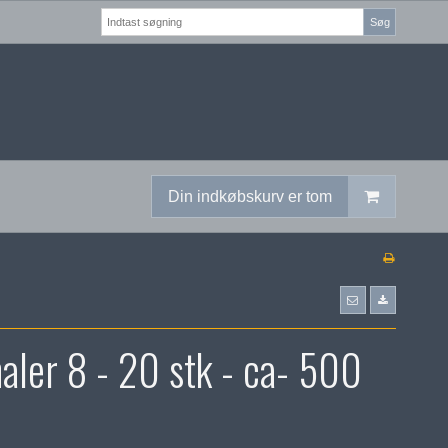
Søg
Din indkøbskurv er tom
aler 8 - 20 stk - ca- 500