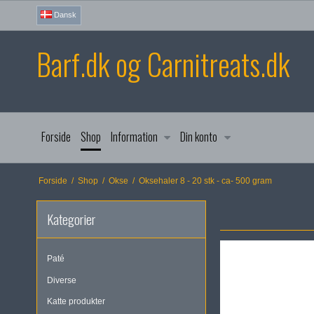
Dansk
Barf.dk og Carnitreats.dk
Forside
Shop
Information
Din konto
Forside
/
Shop
/
Okse
/
Oksehaler 8 - 20 stk - ca- 500 gram
Kategorier
Paté
Diverse
Katte produkter