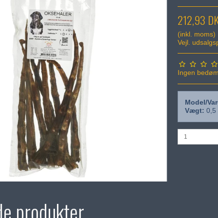
212,93 D
(inkl. moms)
Vejl. udsalg
Ingen bedø
Model/Var
Vægt:
0,5
de produkter