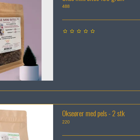
488
Okseører med pels - 2 stk
220