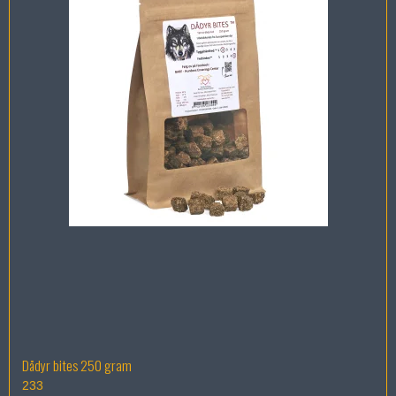
Dådyr bites 250 gram
233