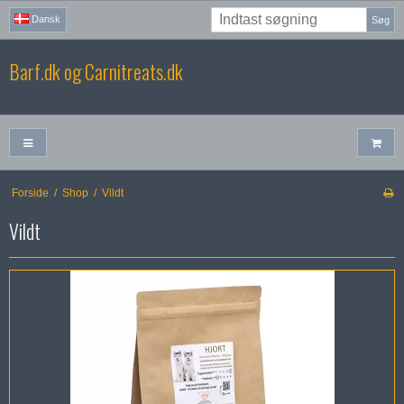
Dansk
Søg
Barf.dk og Carnitreats.dk
Forside
/
Shop
/
Vildt
Vildt