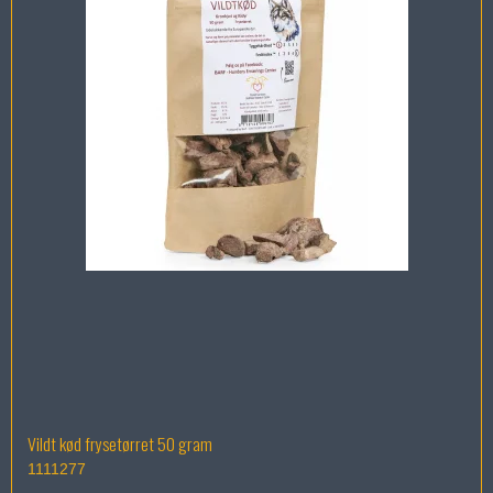
Vildt kød frysetørret 50 gram
1111277