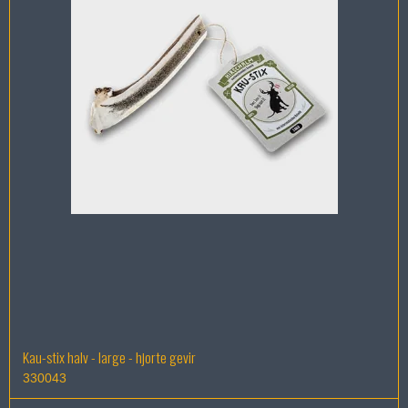
Kau-stix halv - large - hjorte gevir
330043