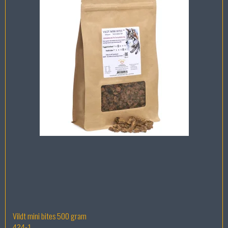
Vildt mini bites 500 gram
424-1